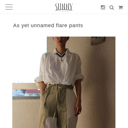
As yet unnamed flare pants