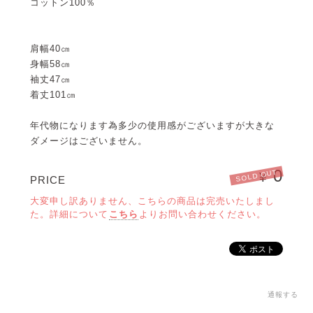
コットン100％
肩幅40㎝
身幅58㎝
袖丈47㎝
着丈101㎝
年代物になります為多少の使用感がございますが大きな
ダメージはございません。
0
SOLD OUT
¥
PRICE
大変申し訳ありません、こちらの商品は完売いたしまし
た。詳細について
こちら
よりお問い合わせください。
通報する